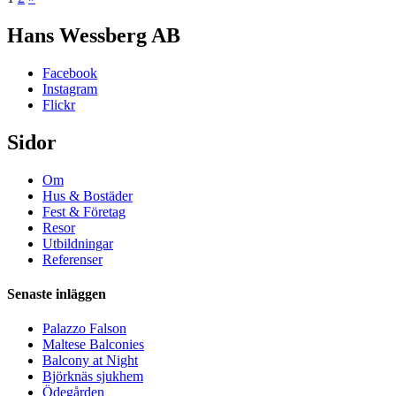
Sidnumrering
för
Hans Wessberg AB
inlägg
Facebook
Instagram
Flickr
Sidor
Om
Hus & Bostäder
Fest & Företag
Resor
Utbildningar
Referenser
Senaste inläggen
Palazzo Falson
Maltese Balconies
Balcony at Night
Björknäs sjukhem
Ödegården