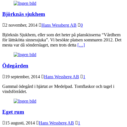
Björknäs sjukhem
2 november, 2014
Hans Wessberg AB
0
Björknäs Sjukhem, eller som det heter på planskisserna “Vårdhem
för lättskötta sinnessjuka”. Vi besökte platsen sommaren 2012. Det
mesta var då sönderslaget, men trots detta
[…]
Ödegården
19 september, 2014
Hans Wessberg AB
1
Gammal ödegård i hjärtat av Medelpad. Tomflaskor och tagel i
vindsförrådet.
Eget rum
15 augusti, 2014
Hans Wessberg AB
1