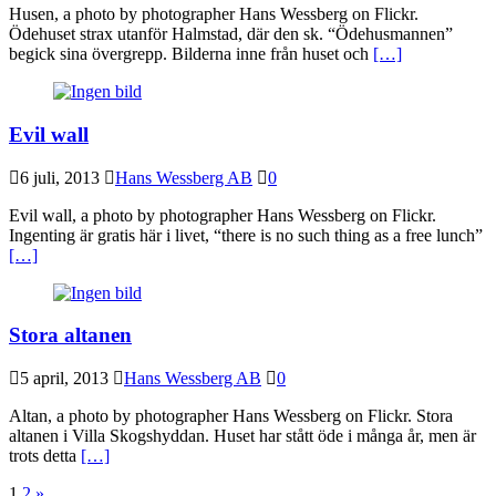
Husen, a photo by photographer Hans Wessberg on Flickr.
Ödehuset strax utanför Halmstad, där den sk. “Ödehusmannen”
begick sina övergrepp. Bilderna inne från huset och
[…]
Evil wall
6 juli, 2013
Hans Wessberg AB
0
Evil wall, a photo by photographer Hans Wessberg on Flickr.
Ingenting är gratis här i livet, “there is no such thing as a free lunch”
[…]
Stora altanen
5 april, 2013
Hans Wessberg AB
0
Altan, a photo by photographer Hans Wessberg on Flickr. Stora
altanen i Villa Skogshyddan. Huset har stått öde i många år, men är
trots detta
[…]
1
2
»