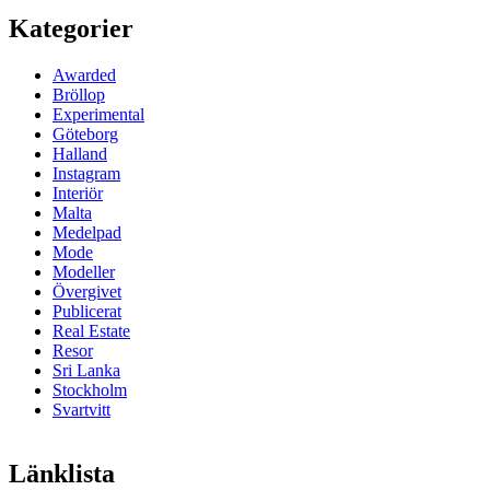
Kategorier
Awarded
Bröllop
Experimental
Göteborg
Halland
Instagram
Interiör
Malta
Medelpad
Mode
Modeller
Övergivet
Publicerat
Real Estate
Resor
Sri Lanka
Stockholm
Svartvitt
Länklista