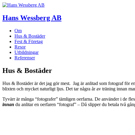
Hans Wessberg AB
Om
Hus & Bostäder
Fest & Företag
Resor
Utbildningar
Referenser
Hus & Bostäder
Hus & Bostäder är det jag gör mest. Jag är anlitad som fotograf för en 
blixten och mycket naturligt ljus. Det tar några år av träning innan man 
Tyvärr är många “fotografer” tämligen oerfarna. De använder i de flest
innan
du anlitar en oerfaren “fotograf” – Då slipper du betala två gån