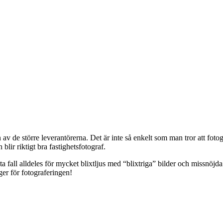
av de större leverantörerna. Det är inte så enkelt som man tror att foto
blir riktigt bra fastighetsfotograf.
a fall alldeles för mycket blixtljus med “blixtriga” bilder och missnöjd
ger för fotograferingen!